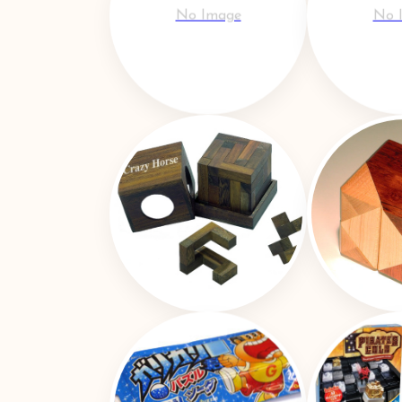
No Image
No 