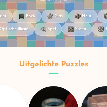
Switch to English
rint
Boek
Glas
Hout
Optische illusie
Spel
Steen
Uitgelichte Puzzles