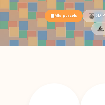
Alle puzzels
3D P