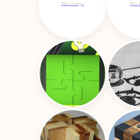
No Image
No 