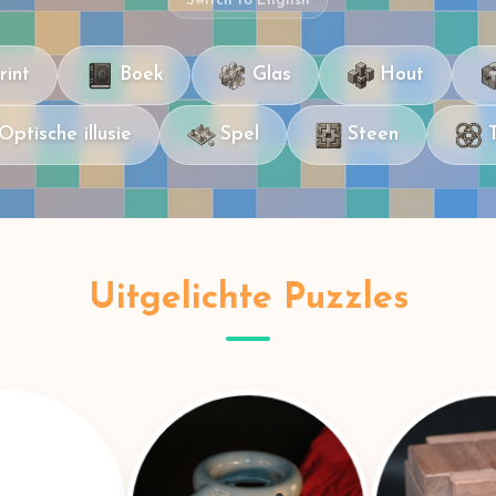
Switch to English
rint
Boek
Glas
Hout
Optische illusie
Spel
Steen
Uitgelichte Puzzles