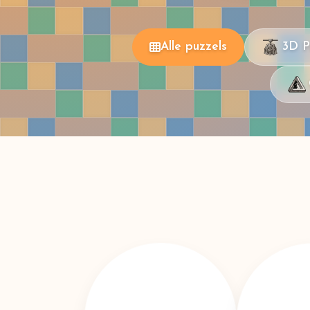
Alle puzzels
3D P