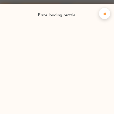
×
Error loading puzzle.
Puzzlefinder
Vind je perfecte puzzel
Zoeken