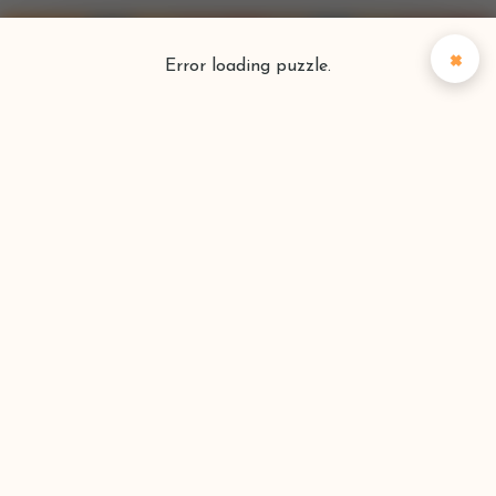
×
Error loading puzzle.
Puzzlefinder
Vind je perfecte puzzel
Zoeken