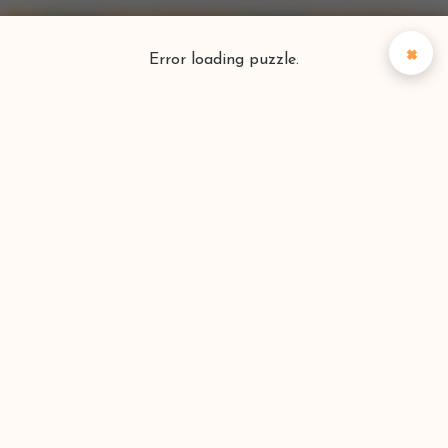
×
Error loading puzzle.
Puzzlefinder
Vind je perfecte puzzel
Zoeken