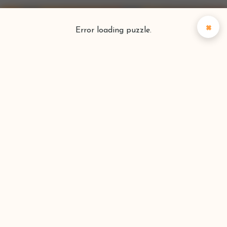
×
Error loading puzzle.
Puzzlefinder
Vind je perfecte puzzel
Zoeken