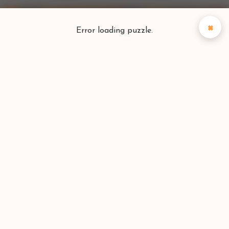
×
Error loading puzzle.
Puzzlefinder
Vind je perfecte puzzel
Zoeken