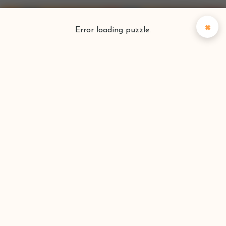
×
Error loading puzzle.
Puzzlefinder
Vind je perfecte puzzel
Zoeken