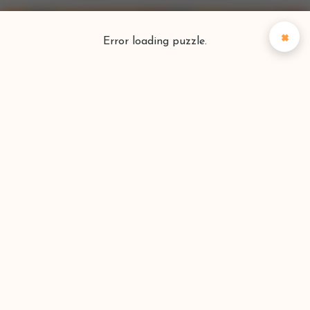
×
Error loading puzzle.
Puzzlefinder
Vind je perfecte puzzel
Zoeken