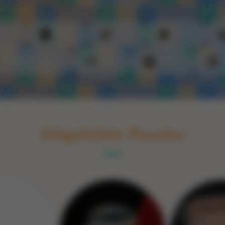
Switch to English
rint
Boek
Glas
Hout
Optische illusie
Spel
Steen
Uitgelichte Puzzles