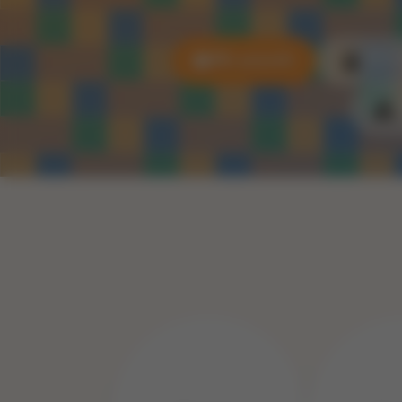
Alle puzzels
3D P