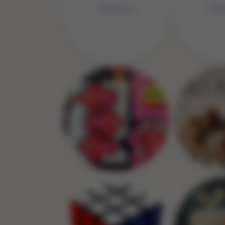
No Image
No 