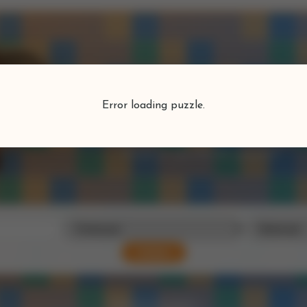
Puzzlefind
Error loading puzzle.
Vind je perfecte puzzel
Zoeken