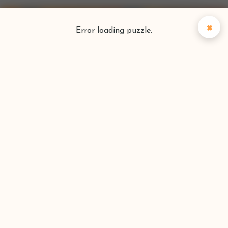
×
Error loading puzzle.
Puzzlefinder
Vind je perfecte puzzel
Zoeken