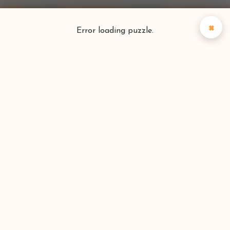
×
Error loading puzzle.
Puzzlefinder
Vind je perfecte puzzel
Zoeken