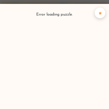
×
Error loading puzzle.
Puzzlefinder
Vind je perfecte puzzel
Zoeken