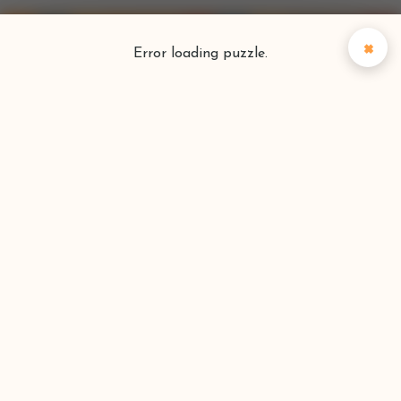
×
Error loading puzzle.
Puzzlefinder
Vind je perfecte puzzel
Zoeken