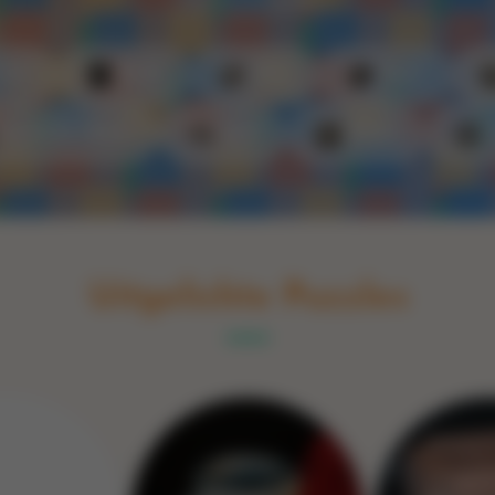
Switch to English
rint
Boek
Glas
Hout
Optische illusie
Spel
Steen
Uitgelichte Puzzles