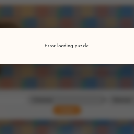
Puzzlefind
Error loading puzzle.
Vind je perfecte puzzel
Zoeken