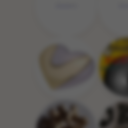
No Image
No 