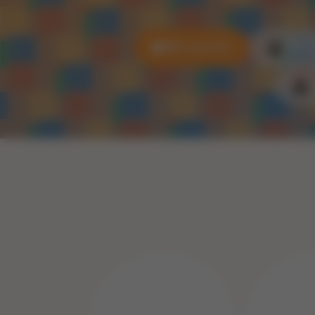
Alle puzzels
3D P