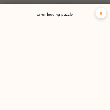
×
Error loading puzzle.
Puzzlefinder
Vind je perfecte puzzel
Zoeken