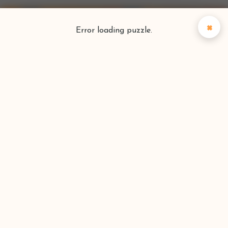
×
Error loading puzzle.
Puzzlefinder
Vind je perfecte puzzel
Zoeken