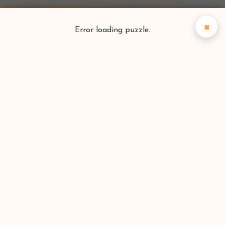
×
Error loading puzzle.
Puzzlefinder
Vind je perfecte puzzel
Zoeken