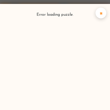
×
Error loading puzzle.
Puzzlefinder
Vind je perfecte puzzel
Zoeken