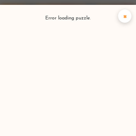
×
Error loading puzzle.
Puzzlefinder
Vind je perfecte puzzel
Zoeken