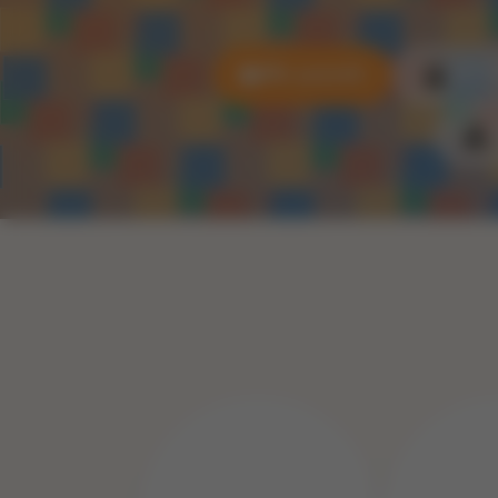
Alle puzzels
3D P