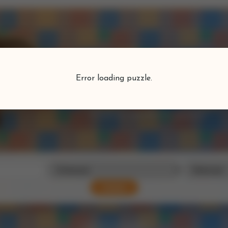
Puzzlefind
Error loading puzzle.
Vind je perfecte puzzel
Zoeken