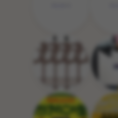
No Image
No 