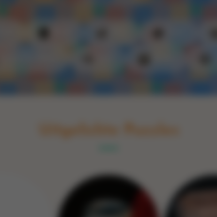
Switch to English
rint
Boek
Glas
Hout
Optische illusie
Spel
Steen
Uitgelichte Puzzles