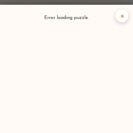
×
Error loading puzzle.
Puzzlefinder
Vind je perfecte puzzel
Zoeken