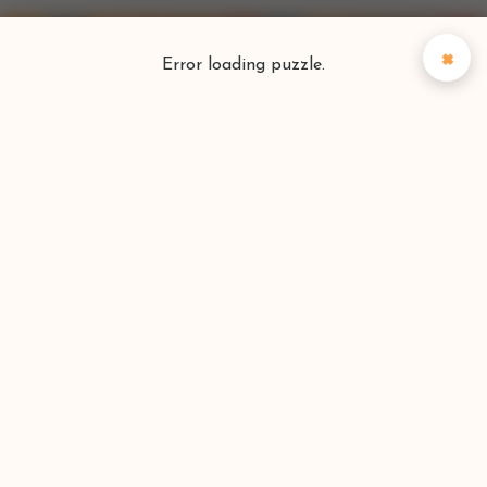
×
Error loading puzzle.
Puzzlefinder
Vind je perfecte puzzel
Zoeken