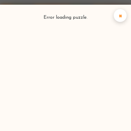
×
Error loading puzzle.
Puzzlefinder
Vind je perfecte puzzel
Zoeken