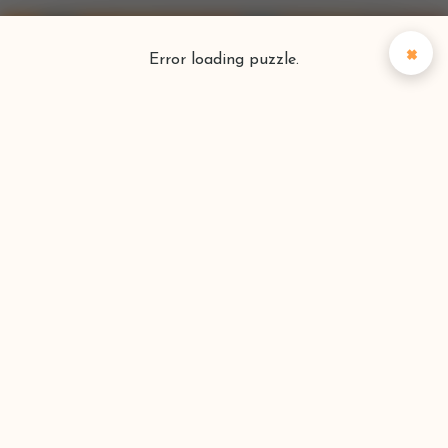
×
Error loading puzzle.
Puzzlefinder
Vind je perfecte puzzel
Zoeken