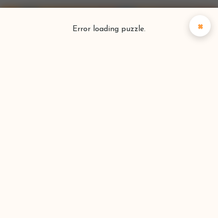
×
Error loading puzzle.
Puzzlefinder
Vind je perfecte puzzel
Zoeken