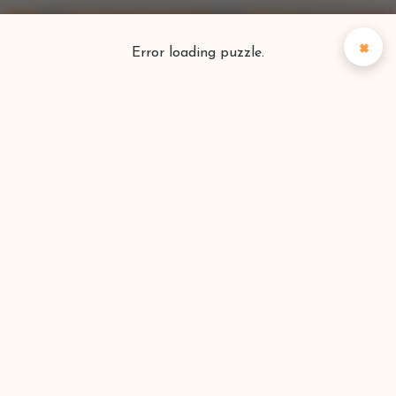
×
Error loading puzzle.
Puzzlefinder
Vind je perfecte puzzel
Zoeken