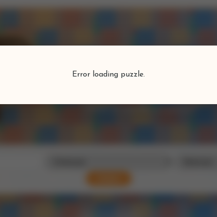
Puzzlefind
Error loading puzzle.
Vind je perfecte puzzel
Zoeken