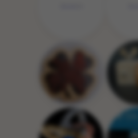
No Image
No 