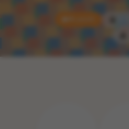
Alle puzzels
3D P