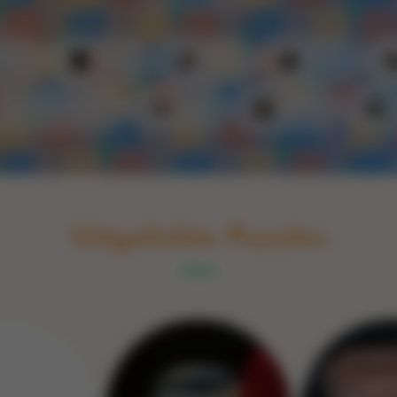
Switch to English
rint
Boek
Glas
Hout
Optische illusie
Spel
Steen
Uitgelichte Puzzles