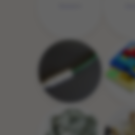
No Image
No 