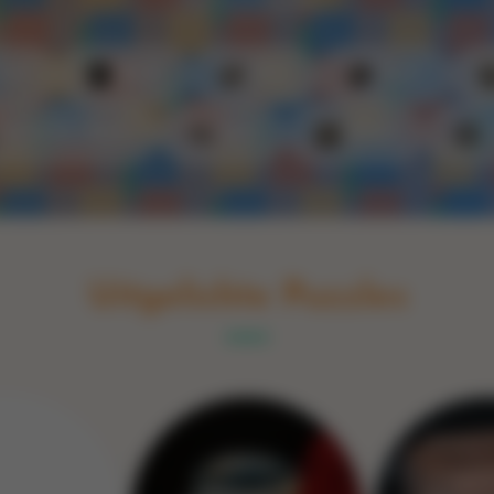
Switch to English
rint
Boek
Glas
Hout
Optische illusie
Spel
Steen
Uitgelichte Puzzles