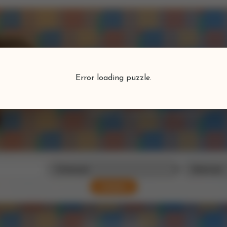
Puzzlefind
Error loading puzzle.
Vind je perfecte puzzel
Zoeken