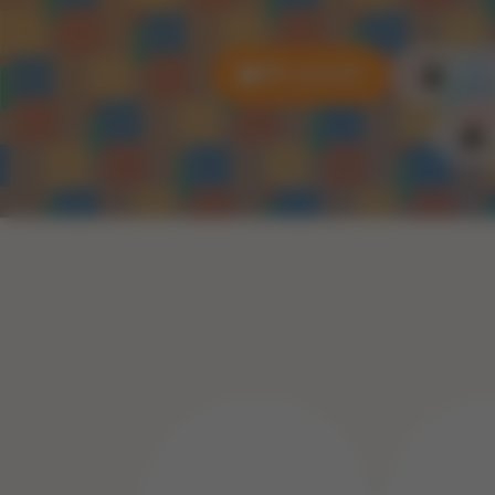
Alle puzzels
3D P