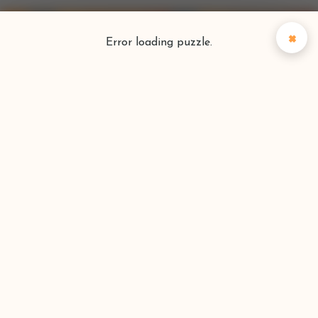
×
Error loading puzzle.
Puzzlefinder
Vind je perfecte puzzel
Zoeken