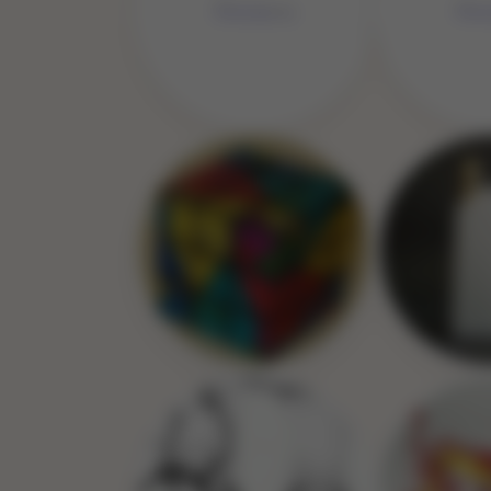
No 
No Image