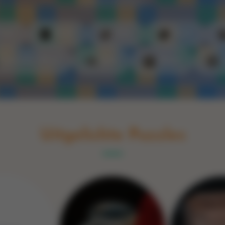
Switch to English
rint
Boek
Glas
Hout
Optische illusie
Spel
Steen
Uitgelichte Puzzles