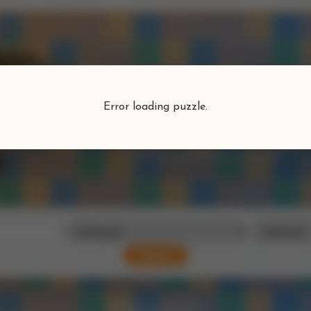
Puzzlefind
Error loading puzzle.
Vind je perfecte puzzel
Zoeken