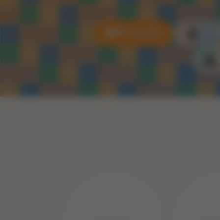
Alle puzzels
3D P