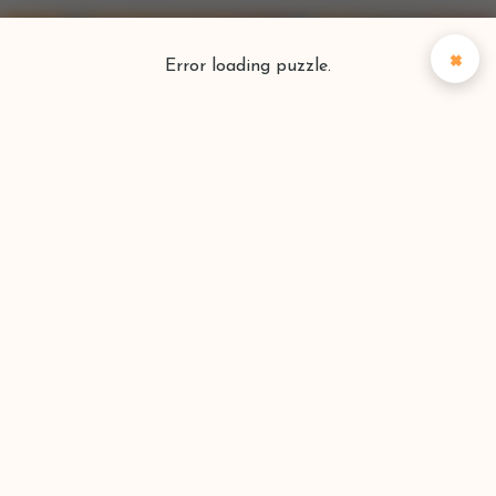
×
Error loading puzzle.
Puzzlefinder
Vind je perfecte puzzel
Zoeken