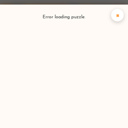
×
Error loading puzzle.
Puzzlefinder
Vind je perfecte puzzel
Zoeken