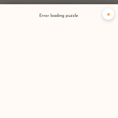
×
Error loading puzzle.
Puzzlefinder
Vind je perfecte puzzel
Zoeken