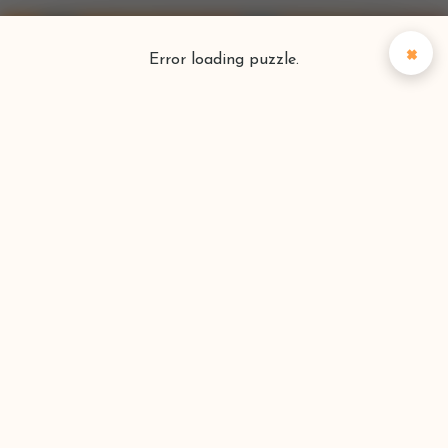
×
Error loading puzzle.
Puzzlefinder
Vind je perfecte puzzel
Zoeken