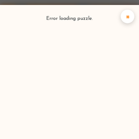
×
Error loading puzzle.
Puzzlefinder
Vind je perfecte puzzel
Zoeken