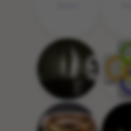
No Image
No 