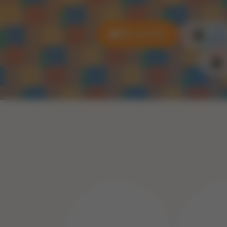
Alle puzzels
3D P