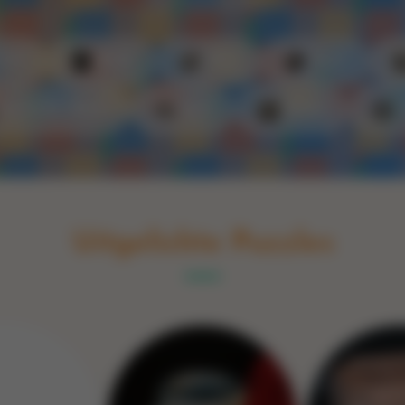
Switch to English
rint
Boek
Glas
Hout
Optische illusie
Spel
Steen
Uitgelichte Puzzles