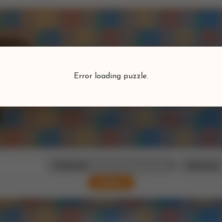
Puzzlefind
Error loading puzzle.
Vind je perfecte puzzel
Zoeken