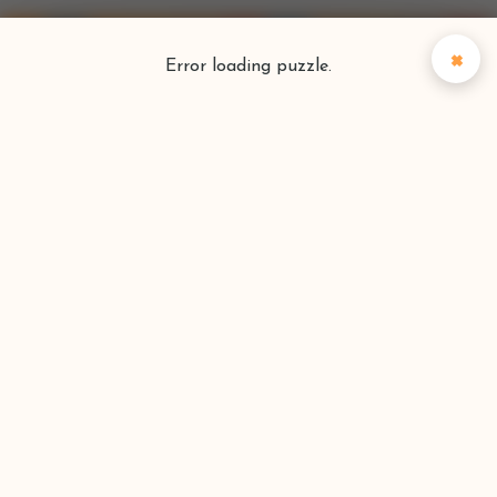
×
Error loading puzzle.
Puzzlefinder
Vind je perfecte puzzel
Zoeken