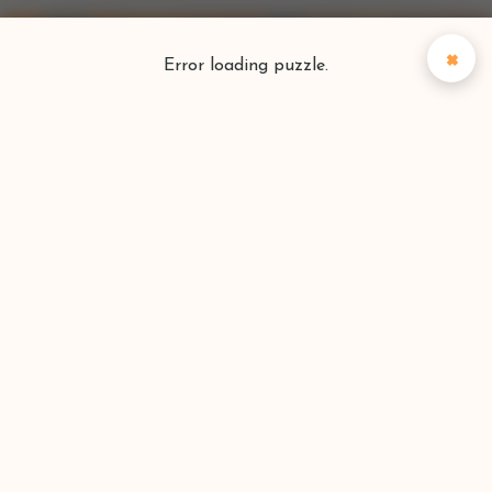
×
Error loading puzzle.
Puzzlefinder
Vind je perfecte puzzel
Zoeken