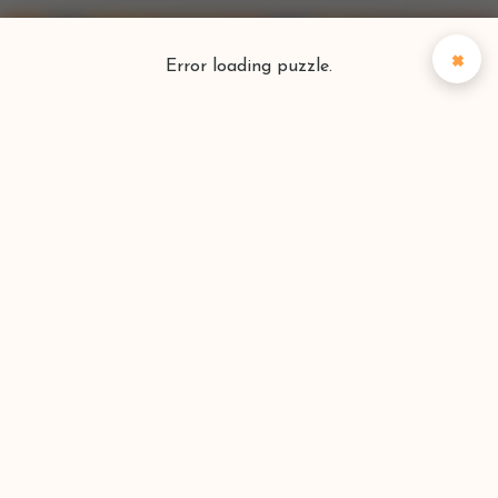
×
Error loading puzzle.
Puzzlefinder
Vind je perfecte puzzel
Zoeken