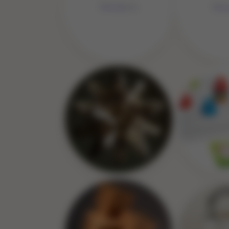
No 
No Image