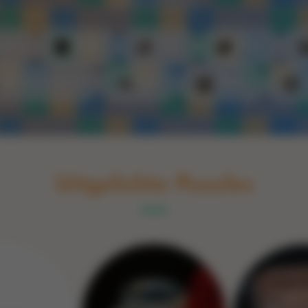
Switch to English
rint
Boek
Glas
Hout
Optische illusie
Spel
Steen
Uitgelichte Puzzles