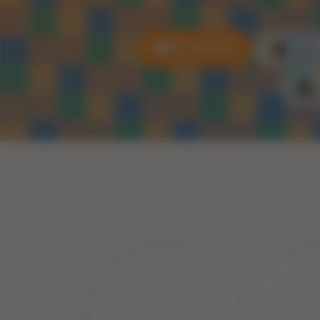
Alle puzzels
3D P