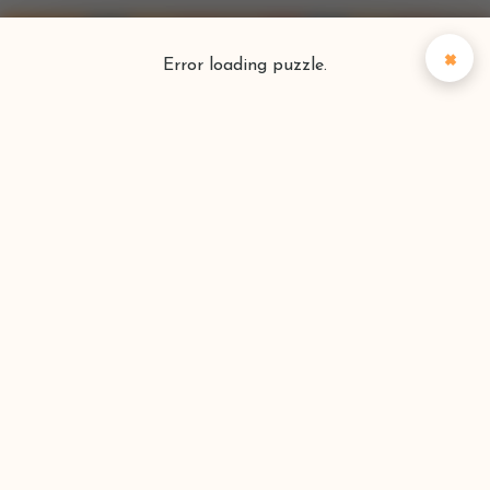
×
Error loading puzzle.
Puzzlefinder
Vind je perfecte puzzel
Zoeken