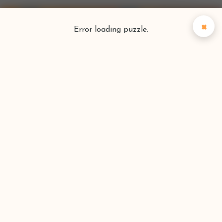
×
Error loading puzzle.
Puzzlefinder
Vind je perfecte puzzel
Zoeken