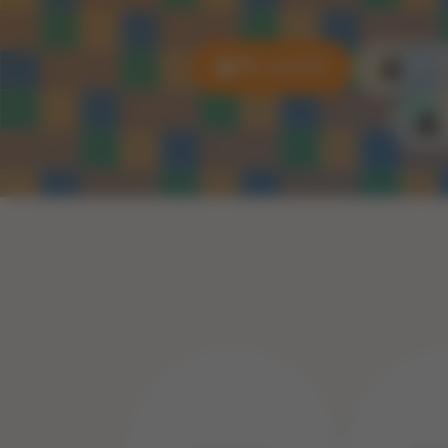
Alle puzzels
3D P