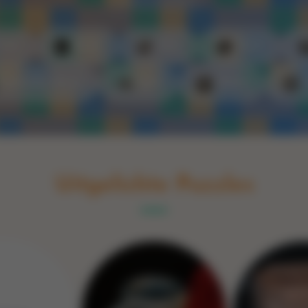
Switch to English
rint
Boek
Glas
Hout
Optische illusie
Spel
Steen
Uitgelichte Puzzles