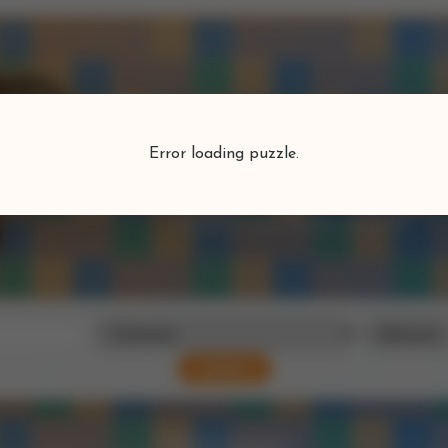
Puzzlefind
Error loading puzzle.
Vind je perfecte puzzel
Zoeken