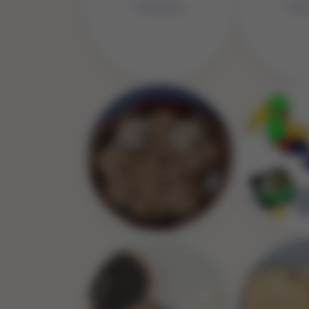
No 
No Image