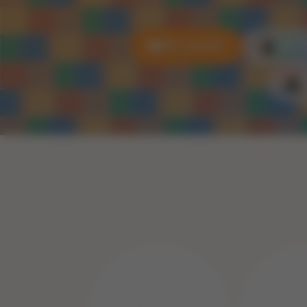
Alle puzzels
3D P