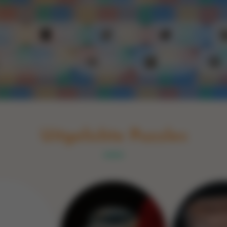
Switch to English
rint
Boek
Glas
Hout
Optische illusie
Spel
Steen
Uitgelichte Puzzles