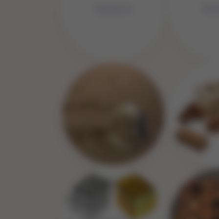
No Image
No 