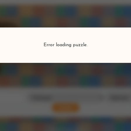
Puzzlefind
Error loading puzzle.
Vind je perfecte puzzel
Zoeken