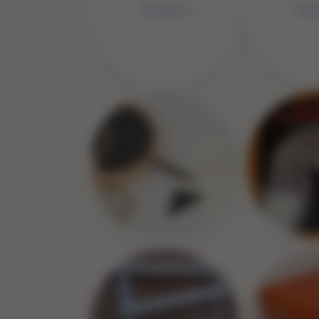
No 
No Image