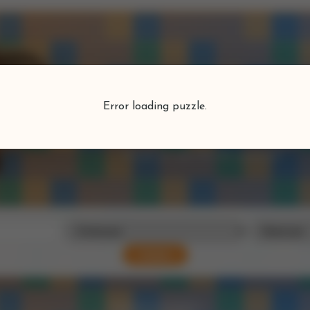
Puzzlefind
Error loading puzzle.
Vind je perfecte puzzel
Zoeken