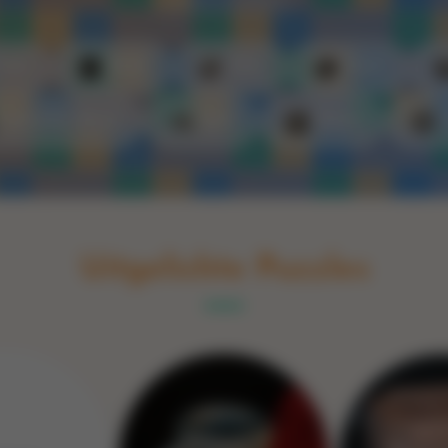
Switch to English
rint
Boek
Glas
Hout
Optische illusie
Spel
Steen
Uitgelichte Puzzles