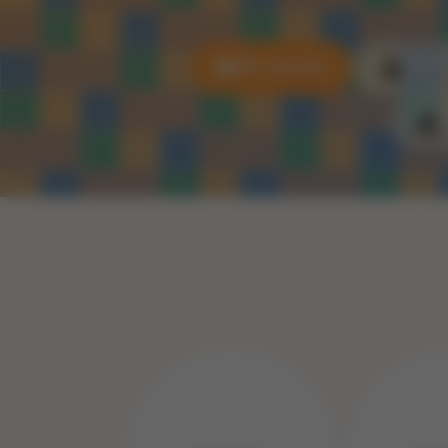
Alle puzzels
3D P